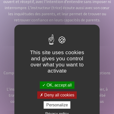
ouvert et réceptif, avec l'intention d'entendre sans imposer ni
interrompre. L'instructeur (trice) écoute aussi avec son cœur
les inquiétudes des parents, et leur permet de trouver ou
retrouver confiance en leurs capacités de parents.
This site uses cookies
and gives you control
Comprendre
over what you want to
activate
Comprendre que chaque enfant vit avec ses propres émotions
et ressentis.
OK, accept all
L'instructeur (trice) accompagne les parents à identifier, à
travers une observation fine, tous les signes que le bébé
Deny all cookies
communique. Les parents peuvent ainsi répondre plus
Personalize
justement à ses besoins essentiels.
Privacy policy