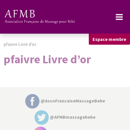
Espace membre
pfaivre Livre d’or
pfaivre Livre d’or
@AssoFrancaiseMassageBebe
@AFMBmassagebebe