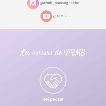
@afmb_massagebebe
@AFMB
Les valeurs de l'AFMB
Respecter