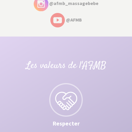
@afmb_massagebebe
@AFMB
Les valeurs de l'AFMB
Respecter