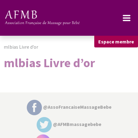
Espace membre
mlbias Livre d’or
mlbias Livre d’or
@AssoFrancaiseMassageBebe
@AFMBmassagebebe