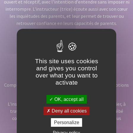
ouvert et réceptif, avec l'intention d'entendre sans imposer ni
interrompre. L'instructeur (trice) écoute aussi avec son cœur
les inquiétudes des parents, et leur permet de trouver ou
retrouver confiance en leurs capacités de parents.
This site uses cookies
and gives you control
Comprendre
over what you want to
activate
Comprendre que chaque enfant vit avec ses propres émotions
et ressentis.
OK, accept all
L'instructeur (trice) accompagne les parents à identifier, à
travers une observation fine, tous les signes que le bébé
Deny all cookies
communique. Les parents peuvent ainsi répondre plus
Personalize
justement à ses besoins essentiels.
Privacy policy