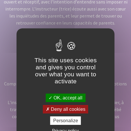
ouvert et réceptif, avec l'intention d'entendre sans imposer ni
interrompre. L'instructeur (trice) écoute aussi avec son cœur
les inquiétudes des parents, et leur permet de trouver ou
retrouver confiance en leurs capacités de parents.
This site uses cookies
and gives you control
Comprendre
over what you want to
activate
Comprendre que chaque enfant vit avec ses propres émotions
et ressentis.
OK, accept all
L'instructeur (trice) accompagne les parents à identifier, à
travers une observation fine, tous les signes que le bébé
Deny all cookies
communique. Les parents peuvent ainsi répondre plus
Personalize
justement à ses besoins essentiels.
Privacy policy