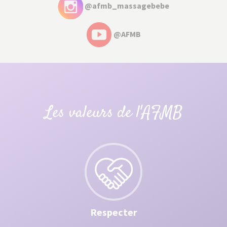
@afmb_massagebebe
@AFMB
Les valeurs de l'AFMB
Respecter