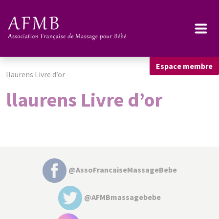
Espace membre
llaurens Livre d’or
llaurens Livre d’or
@AssoFrancaiseMassageBebe
@AFMBmassagebebe