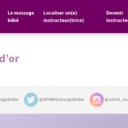
Le massage
Localiser un(e)
Devenir
bébé
instructeur(trice)
instructe
d’or
sageBebe
@AFMBmassagebebe
@afmb_ma