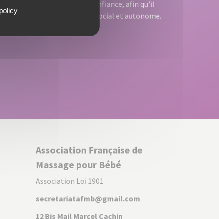
rents
sécurité et la confiance, afin qu'il
policy
us
devienne un être social et autonome.
tiels.
Association Française de
Massage pour Bébé
Association Loi 1901
secretariatafmb@gmail.com
12 Bis Mail Marcel Cachin