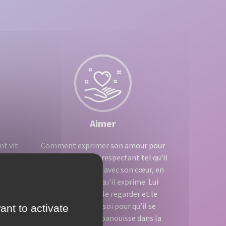
Aimer
t vit
Comment exprimer son amour pour
 et
son enfant ? En le respectant tel qu'il
est, en l'écoutant avec son cœur, en
comprenant ce qu'il exprime. Lui
gne les
parler, chanter, le regarder et le
s une
prendre contre soi pour qu'il se
ant to activate
nes que
construise et s'épanouisse dans la