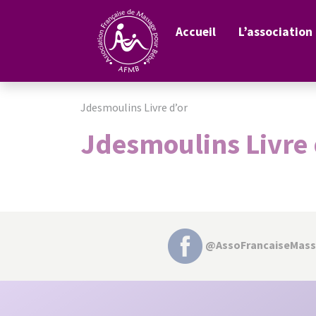
Accueil
L’association
Jdesmoulins Livre d’or
Jdesmoulins Livre 
@AssoFrancaiseMas