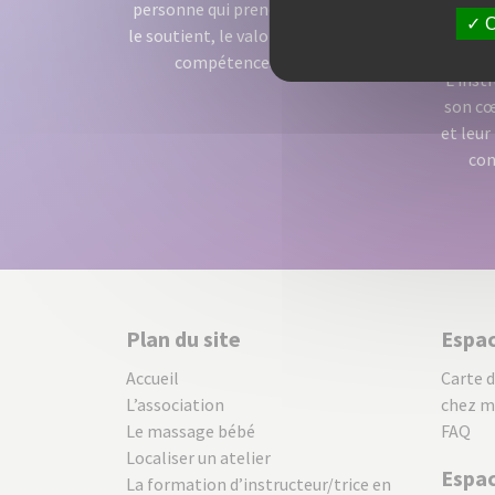
vérit
personne qui prend soin de l'enfant),
O
récept
le soutient, le valorise et renforce ses
sa
compétences parentales.
L'inst
son cœ
et leur
con
Plan du site
Espac
Accueil
Carte d
L’association
chez m
Le massage bébé
FAQ
Localiser un atelier
Espa
La formation d’instructeur/trice en