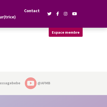
Contact
ur(trice)
Espace membre
ssagebebe
@AFMB