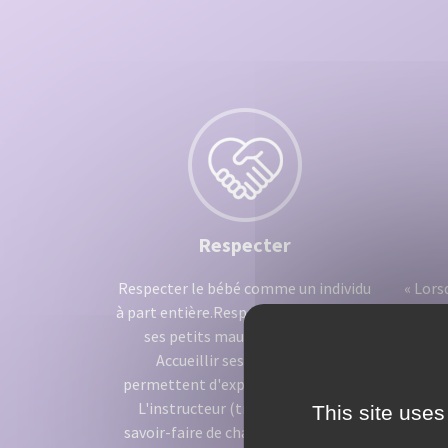
Respecter
Respecter le bébé comme un individu
« Lors
à part entière.Respecter ses rythmes,
avec
ses petits maux, ses humeurs.
chaque 
Accueillir ses pleurs qui lui
permettent d'exprimer ses besoins.
L'instructeur (trice) respecte le
This site uses
Ecou
savoir-faire de chaque parent (ou la