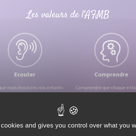
Les valeurs de l'AFMB
Ecouter
Comprendre
que nous écoutons nos enfants
Comprendre que chaque enfan
 notre cœur, nous apprenons
avec ses propres émotions
fois ce que nous voulons savoir
ressentis.
»
L'instructeur (trice) accompa
Vimala McClure.
parents à identifier, à traver
 cookies and gives you control over what you w
ter avec le cœur signifie être
observation fine, tous les sig