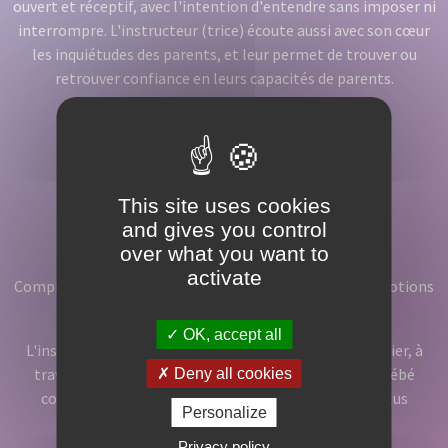
ouvert et réceptif, avec l'intention d'entendre sans imposer ni
interrompre. L'instructeur (trice) écoute aussi avec son cœur
les inquiétudes des parents, et leur permet de trouver ou
retrouver confiance en leurs capacités de parents.
This site uses cookies
and gives you control
Comprendre
over what you want to
activate
Comprendre que chaque enfant vit avec ses propres émotions
et ressentis.
OK, accept all
L'instructeur (trice) accompagne les parents à identifier, à
travers une observation fine, tous les signes que le bébé
Deny all cookies
communique. Les parents peuvent ainsi répondre plus
Personalize
justement à ses besoins essentiels.
Privacy policy