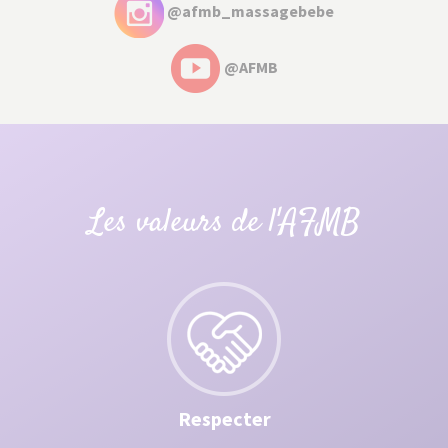
@afmb_massagebebe
@AFMB
Les valeurs de l'AFMB
Respecter