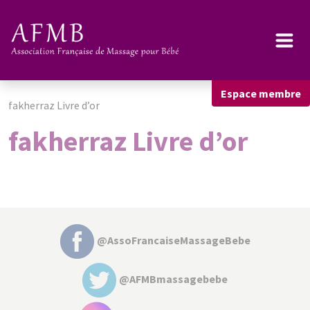
Espace membre
fakherraz Livre d’or
fakherraz Livre d’or
@AssoFrancaiseMassageBebe
@AFMBmassagebebe