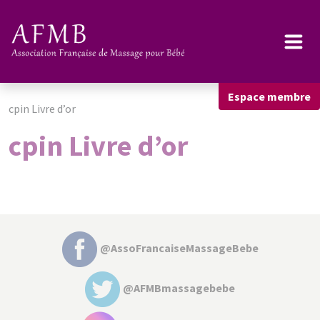
Espace membre
cpin Livre d’or
cpin Livre d’or
@AssoFrancaiseMassageBebe
@AFMBmassagebebe