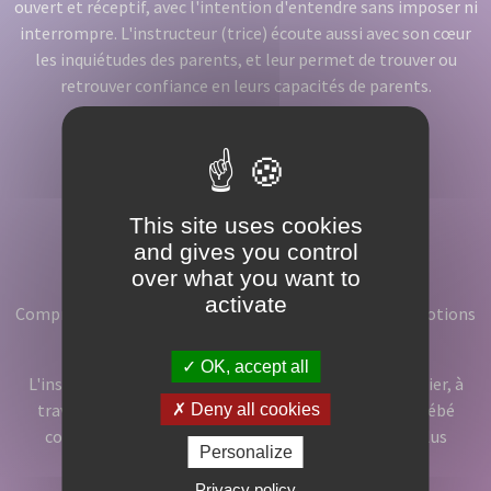
ouvert et réceptif, avec l'intention d'entendre sans imposer ni
interrompre. L'instructeur (trice) écoute aussi avec son cœur
les inquiétudes des parents, et leur permet de trouver ou
retrouver confiance en leurs capacités de parents.
This site uses cookies
and gives you control
Comprendre
over what you want to
activate
Comprendre que chaque enfant vit avec ses propres émotions
et ressentis.
OK, accept all
L'instructeur (trice) accompagne les parents à identifier, à
travers une observation fine, tous les signes que le bébé
Deny all cookies
communique. Les parents peuvent ainsi répondre plus
Personalize
justement à ses besoins essentiels.
Privacy policy