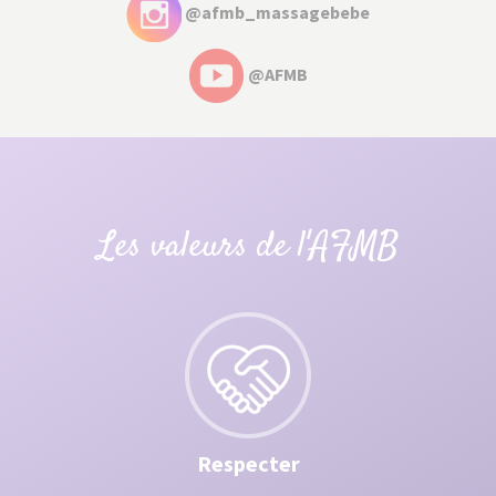
@afmb_massagebebe
@AFMB
Les valeurs de l'AFMB
Respecter